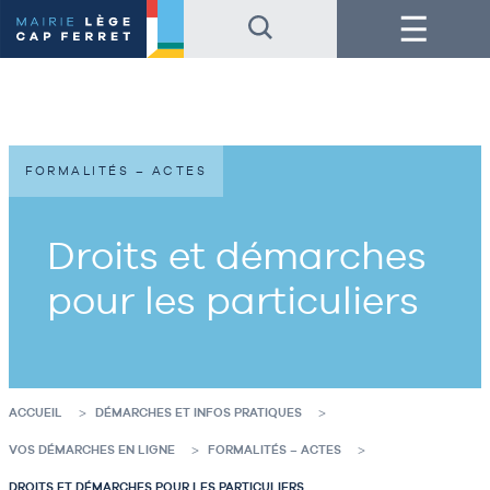
Accéder
Accéder
Menu
au
au
contenu
pied
de
de
la
page
page
FORMALITÉS – ACTES
Droits et démarches
pour les particuliers
ACCUEIL
DÉMARCHES ET INFOS PRATIQUES
VOS DÉMARCHES EN LIGNE
FORMALITÉS – ACTES
DROITS ET DÉMARCHES POUR LES PARTICULIERS