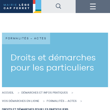
Accéder
Accéder
Menu
au
au
contenu
pied
de
de
la
page
page
FORMALITÉS – ACTES
Droits et démarches
pour les particuliers
ACCUEIL
DÉMARCHES ET INFOS PRATIQUES
VOS DÉMARCHES EN LIGNE
FORMALITÉS – ACTES
DROITS ET DÉMARCHES POUR LES PARTICULIERS