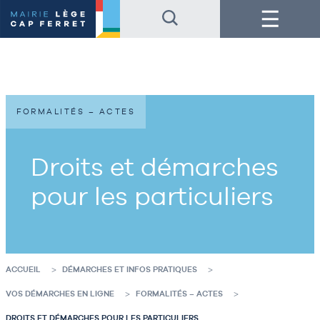
Accéder
Accéder
Menu
au
au
contenu
pied
de
de
la
page
page
FORMALITÉS – ACTES
Droits et démarches
pour les particuliers
ACCUEIL
DÉMARCHES ET INFOS PRATIQUES
VOS DÉMARCHES EN LIGNE
FORMALITÉS – ACTES
DROITS ET DÉMARCHES POUR LES PARTICULIERS