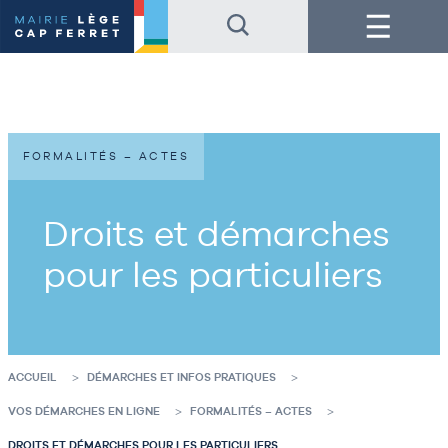
Accéder
Accéder
Menu
au
au
contenu
pied
de
de
la
page
page
FORMALITÉS – ACTES
Droits et démarches
pour les particuliers
ACCUEIL
DÉMARCHES ET INFOS PRATIQUES
VOS DÉMARCHES EN LIGNE
FORMALITÉS – ACTES
DROITS ET DÉMARCHES POUR LES PARTICULIERS