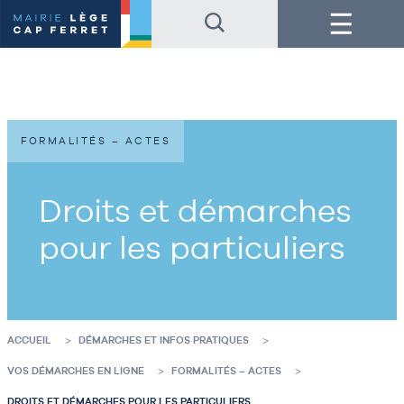
Accéder
Accéder
Menu
au
au
contenu
pied
de
de
la
page
page
FORMALITÉS – ACTES
Droits et démarches
pour les particuliers
ACCUEIL
DÉMARCHES ET INFOS PRATIQUES
VOS DÉMARCHES EN LIGNE
FORMALITÉS – ACTES
DROITS ET DÉMARCHES POUR LES PARTICULIERS