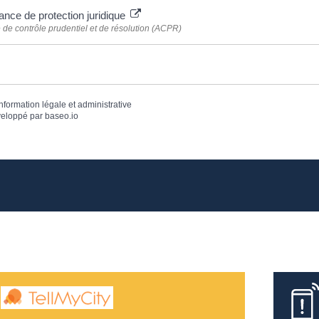
nce de protection juridique
é de contrôle prudentiel et de résolution (ACPR)
information légale et administrative
eloppé par
baseo.io