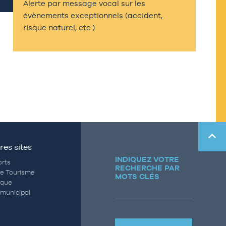
Alerte par message vocal sur les
évènements exceptionnels (accident,
risque naturel, etc.)
res sites
INDIQUEZ VOTRE
rts
RECHERCHE PAR
de Tourisme
MOTS CLÉS
èque
municipal