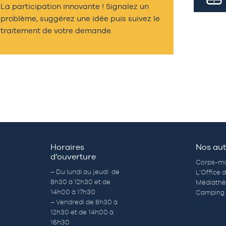
La participation innovante ! Signalez un
problème, suggérez une idée puis suivez le
traitement de votre demande.
Horaires
Nos aut
d’ouverture
Corps-mo
– Du lundi au jeudi de
L’Office 
8h30 à 12h30 et de
Médiath
14h00 à 17h30
Camping 
– Vendredi de 8h30 à
12h30 et de 14h00 à
16h30