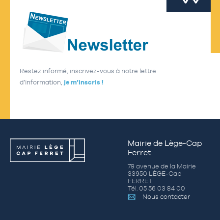
Restez informé, inscrivez-vous à notre lettre
d’information,
je m’inscris !
Mairie de Lège-Cap
Ferret
79 avenue de la Mairie
33950 LÈGE-Cap
FERRET
Tél. 05 56 03 84 00
Nous contacter