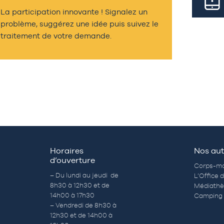
La participation innovante ! Signalez un
problème, suggérez une idée puis suivez le
traitement de votre demande.
Horaires
Nos aut
d’ouverture
Corps-mo
– Du lundi au jeudi de
L’Office 
8h30 à 12h30 et de
Médiath
14h00 à 17h30
Camping 
– Vendredi de 8h30 à
12h30 et de 14h00 à