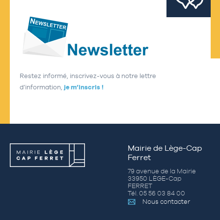
Restez informé, inscrivez-vous à notre lettre
d’information,
je m’inscris !
Mairie de Lège-Cap
Ferret
79 avenue de la Mairie
33950 LÈGE-Cap
FERRET
Tél. 05 56 03 84 00
Nous contacter