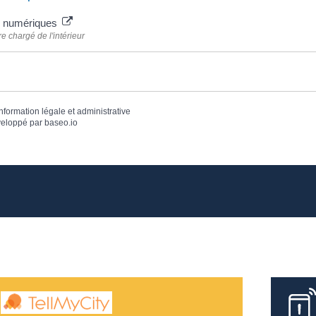
s numériques
re chargé de l'intérieur
information légale et administrative
eloppé par
baseo.io