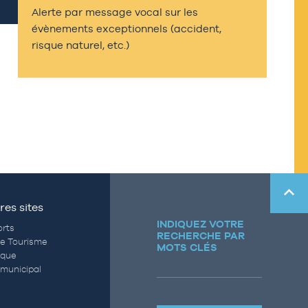
Alerte par message vocal sur les
évènements exceptionnels (accident,
risque naturel, etc.)
res sites
INDIQUEZ VOTRE
rts
RECHERCHE PAR
de Tourisme
MOTS CLÉS
èque
municipal