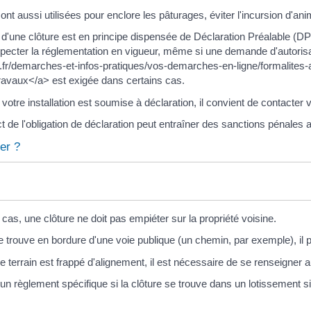
ont aussi utilisées pour enclore les pâturages, éviter l'incursion d'an
n d'une clôture est en principe dispensée de Déclaration Préalable 
especter la réglementation en vigueur, même si une demande d'autorisat
t.fr/demarches-et-infos-pratiques/vos-demarches-en-ligne/formalites
travaux</a> est exigée dans certains cas.
 votre installation est soumise à déclaration, il convient de contacter v
 de l'obligation de déclaration peut entraîner des sanctions pénales a
er ?
cas, une clôture ne doit pas empiéter sur la propriété voisine.
se trouve en bordure d'une voie publique (un chemin, par exemple), il 
 terrain est frappé d'alignement, il est nécessaire de se renseigner a
er un règlement spécifique si la clôture se trouve dans un lotisseme