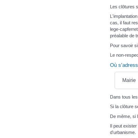
Les clôtures s
L'implantatio
cas, il faut r
lege-capferre
préalable de 
Pour savoir si
Le non-respect
Où s’adress
Mairie
Dans tous les 
Si la clôture 
De même, si le
Il peut exist
d'urbanisme.