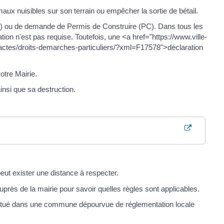
imaux nuisibles sur son terrain ou empêcher la sortie de bétail.
(DP) ou de demande de Permis de Construire (PC). Dans tous les
ion n'est pas requise. Toutefois, une <a href="https://www.ville-
-actes/droits-demarches-particuliers/?xml=F17578">déclaration
otre Mairie.
insi que sa destruction.
peut exister une distance à respecter.
uprès de la mairie pour savoir quelles règles sont applicables.
nt situé dans une commune dépourvue de réglementation locale