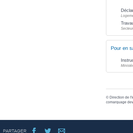
Déclar
Logem
Trava
Secteur
Pour en s
Instru
Ministè
©
Direction de l'
comarquage dev
PARTAGER