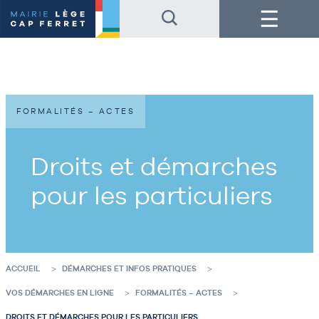
Accéder
Accéder
Menu
au
au
contenu
pied
de
de
la
page
page
FORMALITÉS – ACTES
Droits et démarches
pour les particuliers
ACCUEIL
DÉMARCHES ET INFOS PRATIQUES
VOS DÉMARCHES EN LIGNE
FORMALITÉS – ACTES
DROITS ET DÉMARCHES POUR LES PARTICULIERS