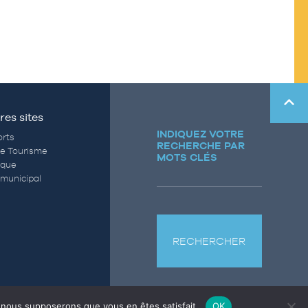
res sites
INDIQUEZ VOTRE
rts
RECHERCHE PAR
de Tourisme
MOTS CLÉS
èque
municipal
RECHERCHER
e, nous supposerons que vous en êtes satisfait.
OK