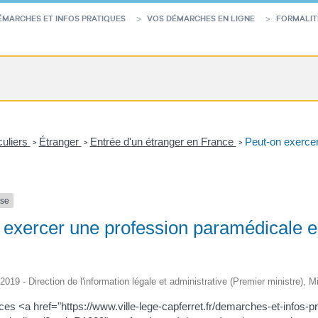
ÉMARCHES ET INFOS PRATIQUES
VOS DÉMARCHES EN LIGNE
FORMALIT
culiers
Étranger
Entrée d'un étranger en France
Peut-on exerce
>
>
>
nse
 exercer une profession paramédicale e
/2019 - Direction de l'information légale et administrative (Premier ministre), 
ces <a href="https://www.ville-lege-capferret.fr/demarches-et-infos-p