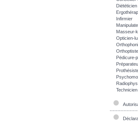
Diététicien
Ergothéra
Infirmier
Manipulate
Masseur-ki
Opticien-lu
Orthophoni
Orthoptist
Pédicure-
Préparateu
Prothésiste
Psychomot
Radiophys
Technicien
Autorisa
Déclarat