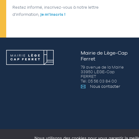
Restez informé, inscrivez-vous à notre lettre
d’information,
je m’inscris !
Mairie de Lège-Cap
Ferret
79 avenue de la Mairie
33950 LÈGE-Cap
FERRET
Tél. 05 56 03 84 00
Nous contacter
Nous utilisons des cookies pour vous garantir la meill