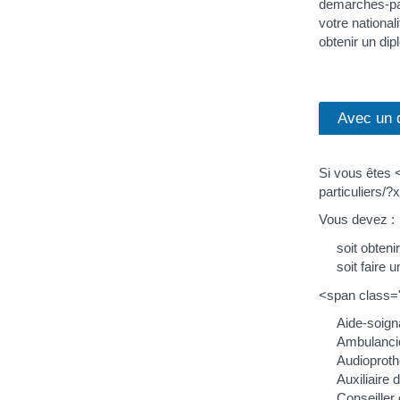
demarches-par
votre national
obtenir un dip
Avec un 
Si vous êtes 
particuliers/
Vous devez :
soit obteni
soit faire 
<span class=
Aide-soign
Ambulanci
Audioproth
Auxiliaire 
Conseiller