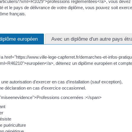
ticuliers/?xml=R1029">professions réglementées</a>, vous devez pos
ité et le pays de délivrance de votre diplôme, vous pouvez soit exerc
lôme français.
diplôme européen
Avec un diplôme d'un autre pays étr
<a href="https://www.ville-lege-capferret.fr/demarches-et-infos-prat
?xml=R46210">européen</a>, détenez un diplôme européen et comptez
r une autorisation d'exercer en cas d'installation (sauf exception),
une déclaration en cas d’exercice occasionnel.
"miseenevidence">Professions concernées :</span>
ant
er
ésiste
de puériculture
 en génétique