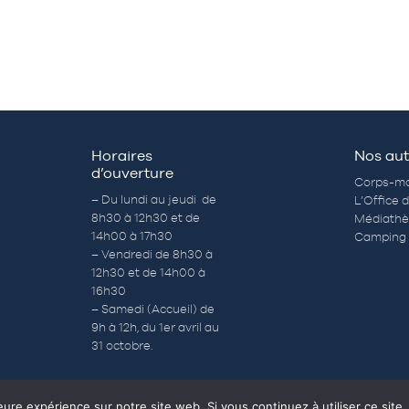
Horaires
Nos aut
d’ouverture
Corps-mo
– Du lundi au jeudi de
L’Office 
8h30 à 12h30 et de
Médiath
14h00 à 17h30
Camping 
– Vendredi de 8h30 à
12h30 et de 14h00 à
16h30
– Samedi (Accueil) de
9h à 12h, du 1er avril au
31 octobre.
eure expérience sur notre site web. Si vous continuez à utiliser ce sit