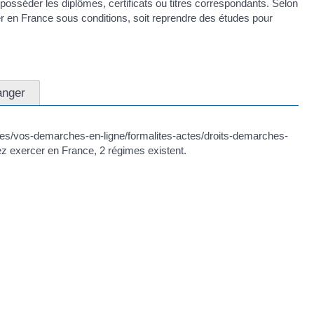
séder les diplômes, certificats ou titres correspondants. Selon
er en France sous conditions, soit reprendre des études pour
anger
iques/vos-demarches-en-ligne/formalites-actes/droits-demarches-
 exercer en France, 2 régimes existent.