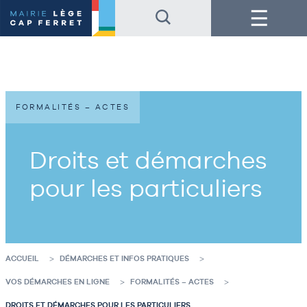
Accéder
Accéder
Menu
au
au
contenu
pied
de
de
la
page
page
FORMALITÉS – ACTES
Droits et démarches
pour les particuliers
ACCUEIL
DÉMARCHES ET INFOS PRATIQUES
VOS DÉMARCHES EN LIGNE
FORMALITÉS – ACTES
DROITS ET DÉMARCHES POUR LES PARTICULIERS