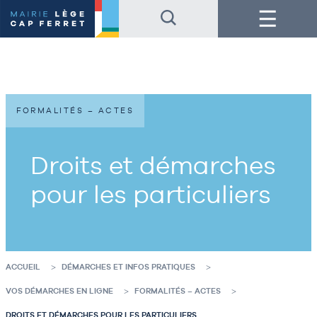
Accéder
Accéder
Menu
au
au
contenu
pied
de
de
la
page
page
FORMALITÉS – ACTES
Droits et démarches
pour les particuliers
ACCUEIL
DÉMARCHES ET INFOS PRATIQUES
VOS DÉMARCHES EN LIGNE
FORMALITÉS – ACTES
DROITS ET DÉMARCHES POUR LES PARTICULIERS