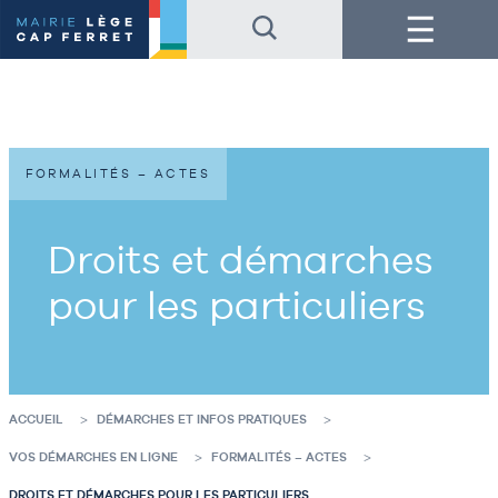
Accéder
Accéder
Menu
au
au
contenu
pied
de
de
la
page
page
FORMALITÉS – ACTES
Droits et démarches
pour les particuliers
ACCUEIL
DÉMARCHES ET INFOS PRATIQUES
VOS DÉMARCHES EN LIGNE
FORMALITÉS – ACTES
DROITS ET DÉMARCHES POUR LES PARTICULIERS