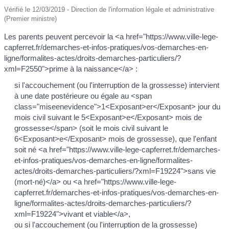
Vérifié le 12/03/2019 - Direction de l'information légale et administrative
(Premier ministre)
Les parents peuvent percevoir la <a href="https://www.ville-lege-
capferret.fr/demarches-et-infos-pratiques/vos-demarches-en-
ligne/formalites-actes/droits-demarches-particuliers/?
xml=F2550">prime à la naissance</a> :
si l'accouchement (ou l'interruption de la grossesse) intervient
à une date postérieure ou égale au <span
class="miseenevidence">1<Exposant>er</Exposant> jour du
mois civil suivant le 5<Exposant>e</Exposant> mois de
grossesse</span> (soit le mois civil suivant le
6<Exposant>e</Exposant> mois de grossesse), que l'enfant
soit né <a href="https://www.ville-lege-capferret.fr/demarches-
et-infos-pratiques/vos-demarches-en-ligne/formalites-
actes/droits-demarches-particuliers/?xml=F19224">sans vie
(mort-né)</a> ou <a href="https://www.ville-lege-
capferret.fr/demarches-et-infos-pratiques/vos-demarches-en-
ligne/formalites-actes/droits-demarches-particuliers/?
xml=F19224">vivant et viable</a>,
ou si l'accouchement (ou l'interruption de la grossesse)