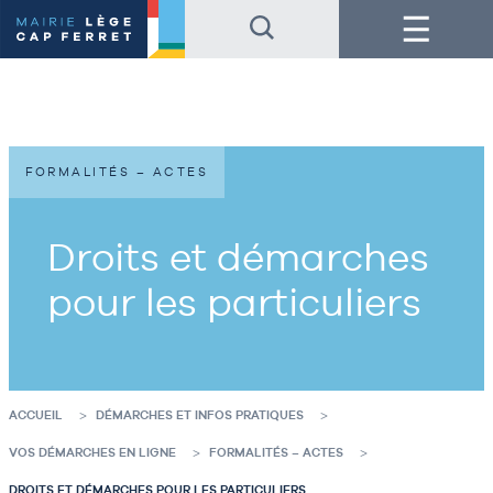
Accéder
Accéder
Menu
au
au
contenu
pied
de
de
la
page
page
FORMALITÉS – ACTES
Droits et démarches
pour les particuliers
ACCUEIL
DÉMARCHES ET INFOS PRATIQUES
VOS DÉMARCHES EN LIGNE
FORMALITÉS – ACTES
DROITS ET DÉMARCHES POUR LES PARTICULIERS