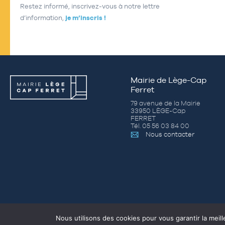
Restez informé, inscrivez-vous à notre lettre
d’information,
je m’inscris !
Mairie de Lège-Cap
Ferret
79 avenue de la Mairie
33950 LÈGE-Cap
FERRET
Tél. 05 56 03 84 00
Nous contacter
Nous utilisons des cookies pour vous garantir la meill