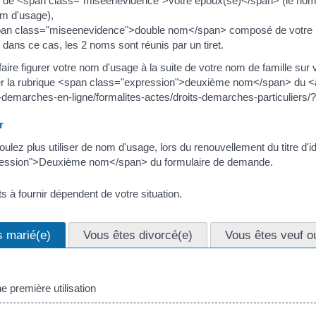
m de <span class="miseenevidence">votre époux(se)</span> (le nom d
 d'usage),
pan class="miseenevidence">double nom</span> composé de votre p
 dans ce cas, les 2 noms sont réunis par un tiret.
ire figurer votre nom d'usage à la suite de votre nom de famille sur vos
er la rubrique <span class="expression">deuxième nom</span> du <a h
-demarches-en-ligne/formalites-actes/droits-demarches-particulier
r
ulez plus utiliser de nom d'usage, lors du renouvellement du titre d'iden
ression">Deuxième nom</span> du formulaire de demande.
 à fournir dépendent de votre situation.
s marié(e)
Vous êtes divorcé(e)
Vous êtes veuf o
 première utilisation