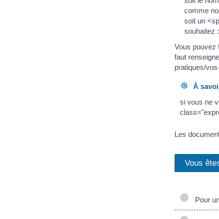
soit le no
comme nom
soit un <s
souhaitez :
Vous pouvez fa
faut renseign
pratiques/vos
À savoi
si vous ne vo
class="exp
Les documents
Vous ête
Pour une