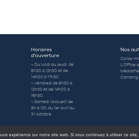
Horaires
Nos aut
d’ouverture
Corps-mo
– Du lundi au jeudi de
L’Office 
8h30 à 12h30 et de
Médiath
14h00 à 17h30
Camping 
– Vendredi de 8h30 à
12h30 et de 14h00 à
16h30
– Samedi (Accueil) de
9h à 12h, du 1er avril au
31 octobre.
eure expérience sur notre site web. Si vous continuez à utiliser ce sit