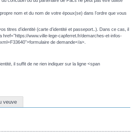
u concubin ou du partenaire de Pacs ne peut pas être utilisé
ropre nom et du nom de votre époux(se) dans l'ordre que vous
 titres d'identité (carte d'identité et passeport..). Dans ce cas, il
ref="https://www.ville-lege-capferret.fr/demarches-et-infos-
s/?xml=F33640">formulaire de demande</a>.
tité, il suffit de ne rien indiquer sur la ligne <span
u veuve