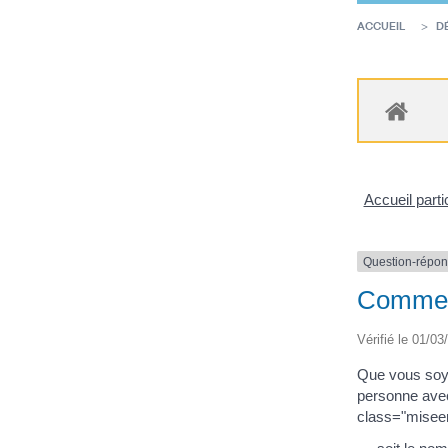
ACCUEIL
D
Accueil parti
Question-répo
Comment
Vérifié le 01/03
Que vous soy
personne avec
class="misee