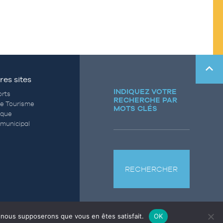
res sites
INDIQUEZ VOTRE
rts
RECHERCHE PAR
de Tourisme
MOTS CLÉS
èque
municipal
RECHERCHER
e, nous supposerons que vous en êtes satisfait.
OK