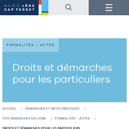
Accéder
Accéder
Menu
au
au
contenu
pied
de
de
la
page
page
FORMALITÉS – ACTES
Droits et démarches
pour les particuliers
ACCUEIL
DÉMARCHES ET INFOS PRATIQUES
VOS DÉMARCHES EN LIGNE
FORMALITÉS – ACTES
DROITS ET DÉMARCHES POUR LES PARTICULIERS