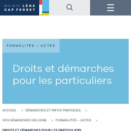
Accéder
Accéder
Menu
au
au
contenu
pied
de
de
la
page
page
FORMALITÉS – ACTES
Droits et démarches
pour les particuliers
ACCUEIL
DÉMARCHES ET INFOS PRATIQUES
VOS DÉMARCHES EN LIGNE
FORMALITÉS – ACTES
DROITS ET DÉMARCHES POUR LES PARTICULIERS