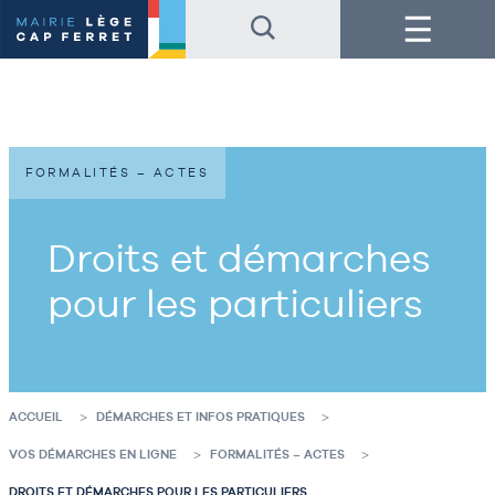
Accéder
Accéder
Menu
au
au
contenu
pied
de
de
la
page
page
FORMALITÉS – ACTES
Droits et démarches
pour les particuliers
ACCUEIL
DÉMARCHES ET INFOS PRATIQUES
VOS DÉMARCHES EN LIGNE
FORMALITÉS – ACTES
DROITS ET DÉMARCHES POUR LES PARTICULIERS