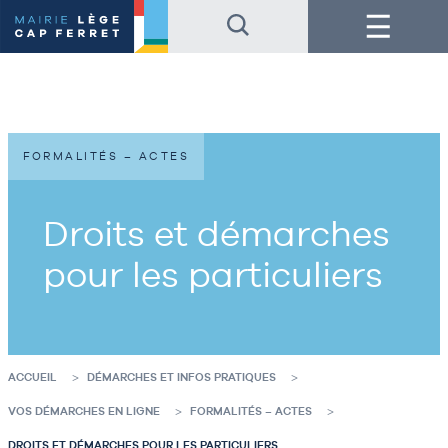
Accéder
Accéder
Menu
au
au
contenu
pied
de
de
la
page
page
FORMALITÉS – ACTES
Droits et démarches
pour les particuliers
ACCUEIL
DÉMARCHES ET INFOS PRATIQUES
VOS DÉMARCHES EN LIGNE
FORMALITÉS – ACTES
DROITS ET DÉMARCHES POUR LES PARTICULIERS