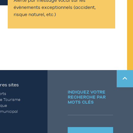
Alerte par message vocal sur les
évènements exceptionnels (accident,
risque naturel, etc.)
res sites
INDIQUEZ VOTRE
rts
RECHERCHE PAR
de Tourisme
MOTS CLÉS
èque
municipal