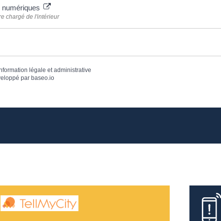
s numériques
re chargé de l'intérieur
information légale et administrative
eloppé par
baseo.io