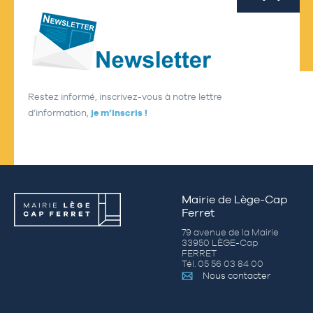
Restez informé, inscrivez-vous à notre lettre
d’information,
je m’inscris !
Mairie de Lège-Cap
Ferret
79 avenue de la Mairie
33950 LÈGE-Cap
FERRET
Tél. 05 56 03 84 00
Nous contacter