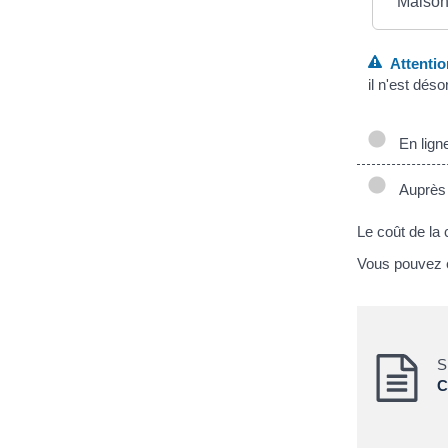
Maison
Attentio
il n'est dés
En lign
Auprès d
Le coût de la 
Vous pouvez év
S
C