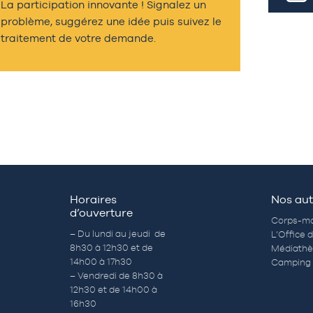
La participation innovante ! Signalez un
problème, suggérez une idée puis suivez le
traitement de votre demande.
Horaires
Nos aut
d’ouverture
Corps-mo
– Du lundi au jeudi de
L’Office 
8h30 à 12h30 et de
Médiath
14h00 à 17h30
Camping 
– Vendredi de 8h30 à
12h30 et de 14h00 à
16h30