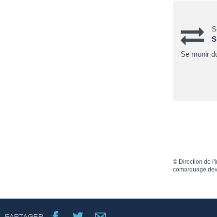
S
S
Se munir d
©
Direction de l'
comarquage dev
PARTAGER