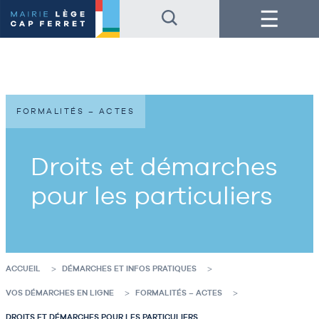
Accéder
Accéder
Menu
au
au
contenu
pied
de
de
la
page
page
FORMALITÉS – ACTES
Droits et démarches
pour les particuliers
ACCUEIL
DÉMARCHES ET INFOS PRATIQUES
VOS DÉMARCHES EN LIGNE
FORMALITÉS – ACTES
DROITS ET DÉMARCHES POUR LES PARTICULIERS