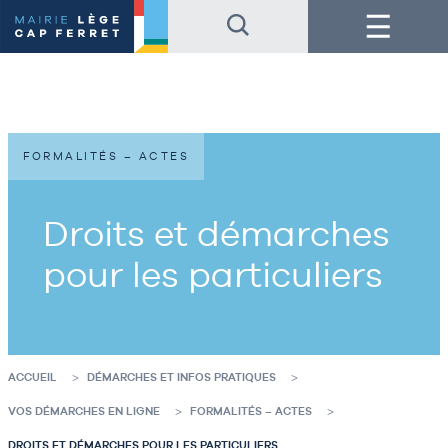
Accéder
Accéder
Menu
au
au
contenu
pied
de
de
la
page
page
FORMALITÉS – ACTES
Droits et démarches
pour les particuliers
ACCUEIL
DÉMARCHES ET INFOS PRATIQUES
VOS DÉMARCHES EN LIGNE
FORMALITÉS – ACTES
DROITS ET DÉMARCHES POUR LES PARTICULIERS