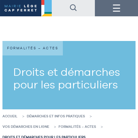
Accéder
Accéder
Menu
au
au
contenu
pied
de
de
la
page
page
FORMALITÉS – ACTES
Droits et démarches
pour les particuliers
ACCUEIL
DÉMARCHES ET INFOS PRATIQUES
VOS DÉMARCHES EN LIGNE
FORMALITÉS – ACTES
DROITS ET DÉMARCHES POUR LES PARTICULIERS