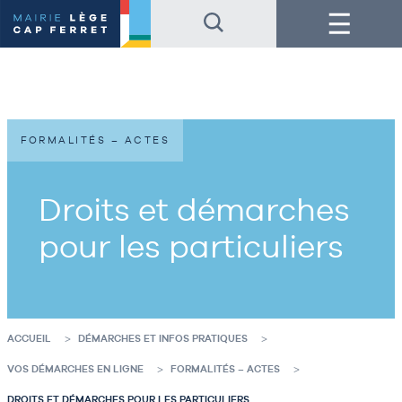
Accéder
Accéder
Menu
au
au
contenu
pied
de
de
la
page
page
FORMALITÉS – ACTES
Droits et démarches
pour les particuliers
ACCUEIL
DÉMARCHES ET INFOS PRATIQUES
VOS DÉMARCHES EN LIGNE
FORMALITÉS – ACTES
DROITS ET DÉMARCHES POUR LES PARTICULIERS