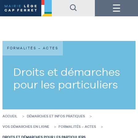
Accéder
Accéder
Menu
au
au
contenu
pied
de
de
la
page
page
FORMALITÉS – ACTES
Droits et démarches
pour les particuliers
ACCUEIL
DÉMARCHES ET INFOS PRATIQUES
VOS DÉMARCHES EN LIGNE
FORMALITÉS – ACTES
DROITS ET DÉMARCHES POUR LES PARTICULIERS