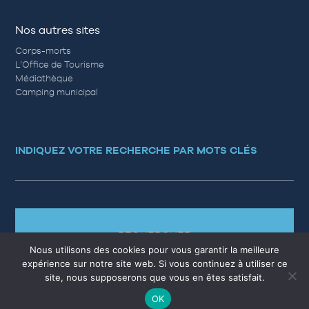
Nos autres sites
Corps-morts
L’Office de Tourisme
Médiathèque
Camping municipal
INDIQUEZ VOTRE RECHERCHE PAR MOTS CLÉS
RECHERCHER
Nous utilisons des cookies pour vous garantir la meilleure
expérience sur notre site web. Si vous continuez à utiliser ce
site, nous supposerons que vous en êtes satisfait.
OK
MARCHÉS PUBLICS
EMPLOI
QUESTIONS RÉPONSES
PLAN DU SITE