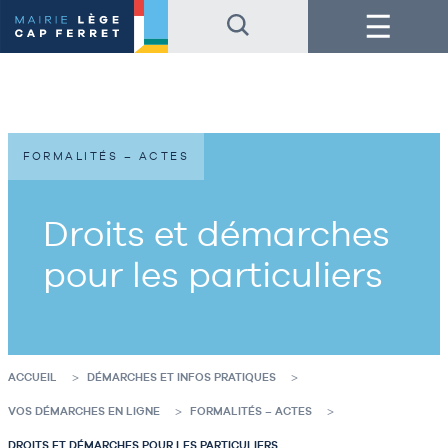
Accéder
Accéder
Menu
au
au
contenu
pied
de
de
la
page
page
FORMALITÉS – ACTES
Droits et démarches
pour les particuliers
ACCUEIL
DÉMARCHES ET INFOS PRATIQUES
VOS DÉMARCHES EN LIGNE
FORMALITÉS – ACTES
DROITS ET DÉMARCHES POUR LES PARTICULIERS