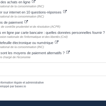
 des achats en ligne
t national de la consommation (INC)
r sur internet en 10 questions-réponses
t national de la consommation (INC)
s de paiement
é de contrôle prudentiel et de résolution (ACPR)
 en ligne par carte bancaire : quelles données personnelles fournir ?
ion nationale de l'informatique et des libertés (Cnil)
tefeuille électronique ou numérique
t national de la consommation (INC)
sont les moyens de paiement alternatifs ?
re chargé de l'économie
information légale et administrative
eloppé par
baseo.io