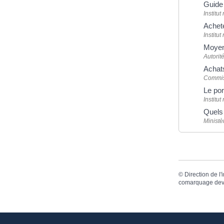
Guide
Institu
Achete
Institu
Moyen
Autorit
Achats
Commiss
Le por
Institu
Quels 
Ministè
©
Direction de l'
comarquage dev