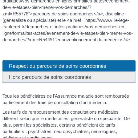
pratiques/vos-demarches-en-ligne/formalites-actes/evenement-
de-vie-etapes-bien-mener-vos-demarches/?
xml=R55778">parcours de soins coordonnés</a>, discipline
(généraliste ou spécialiste) et le <a href="https://www.ville-lege-
capferret.fr/demarches-et-infos-pratiques/vos-demarches-en-
ligne/formalites-actes/evenement-de-vie-etapes-bien-mener-vos-
demarches/?xml=R54491">conventionnement du médecin</a>.
Respect du parcours de soins coordonnés
Hors parcours de soins coordonnés
Tous les bénéficiaires de l'Assurance maladie sont remboursés
partiellement des frais de consultation d'un médecin.
Les tarifs de remboursement des consultations médicales
diffèrent selon que le médecin est généraliste ou spécialiste. De
plus, parmi les spécialistes, certains bénéficient de tarifs
particuliers : psychiatres, neuropsychiatres, neurologues,
pédiatres et cardiologues.