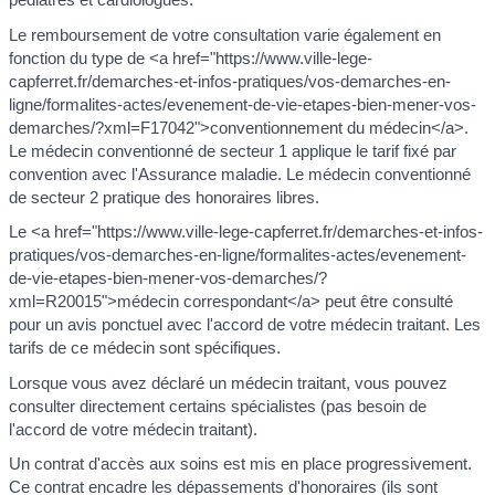
Le remboursement de votre consultation varie également en
fonction du type de <a href="https://www.ville-lege-
capferret.fr/demarches-et-infos-pratiques/vos-demarches-en-
ligne/formalites-actes/evenement-de-vie-etapes-bien-mener-vos-
demarches/?xml=F17042">conventionnement du médecin</a>.
Le médecin conventionné de secteur 1 applique le tarif fixé par
convention avec l'Assurance maladie. Le médecin conventionné
de secteur 2 pratique des honoraires libres.
Le <a href="https://www.ville-lege-capferret.fr/demarches-et-infos-
pratiques/vos-demarches-en-ligne/formalites-actes/evenement-
de-vie-etapes-bien-mener-vos-demarches/?
xml=R20015">médecin correspondant</a> peut être consulté
pour un avis ponctuel avec l'accord de votre médecin traitant. Les
tarifs de ce médecin sont spécifiques.
Lorsque vous avez déclaré un médecin traitant, vous pouvez
consulter directement certains spécialistes (pas besoin de
l'accord de votre médecin traitant).
Un contrat d'accès aux soins est mis en place progressivement.
Ce contrat encadre les dépassements d'honoraires (ils sont