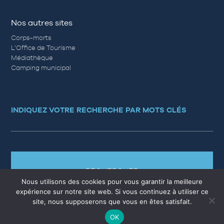
Nos autres sites
Corps-morts
L’Office de Tourisme
Médiathèque
Camping municipal
INDIQUEZ VOTRE RECHERCHE PAR MOTS CLÉS
RECHERCHER
Nous utilisons des cookies pour vous garantir la meilleure
expérience sur notre site web. Si vous continuez à utiliser ce
site, nous supposerons que vous en êtes satisfait.
OK
MARCHÉS PUBLICS
EMPLOI
QUESTIONS RÉPONSES
PLAN DU SITE