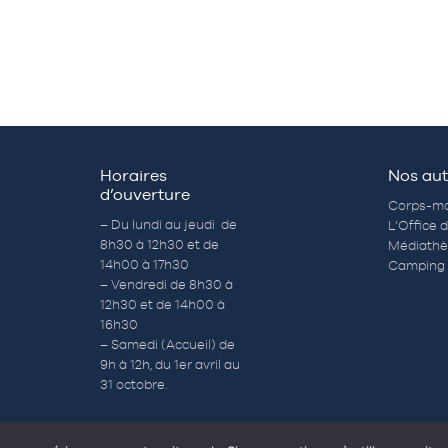
Horaires
Nos aut
d’ouverture
Corps-mo
– Du lundi au jeudi de
L’Office 
8h30 à 12h30 et de
Médiath
14h00 à 17h30
Camping 
– Vendredi de 8h30 à
12h30 et de 14h00 à
16h30
– Samedi (Accueil) de
9h à 12h, du 1er avril au
31 octobre.