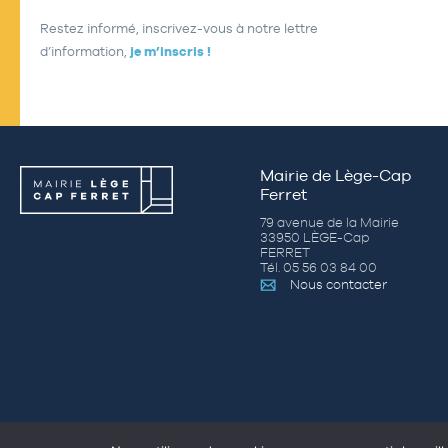
Restez informé, inscrivez-vous à notre lettre
d’information,
je m’inscris !
Mairie de Lège-Cap
Ferret
79 avenue de la Mairie
33950 LÈGE-Cap
FERRET
Tél. 05 56 03 84 00
Nous contacter