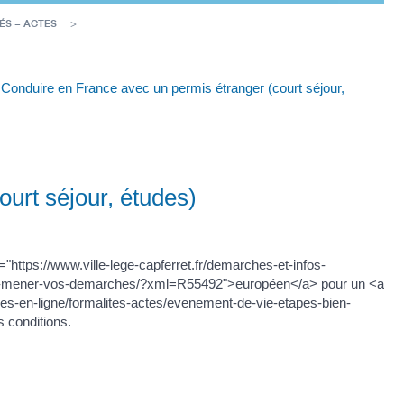
ÉS – ACTES
Conduire en France avec un permis étranger (court séjour,
urt séjour, études)
https://www.ville-lege-capferret.fr/demarches-et-infos-
ien-mener-vos-demarches/?xml=R55492">européen</a> pour un <a
hes-en-ligne/formalites-actes/evenement-de-vie-etapes-bien-
 conditions.