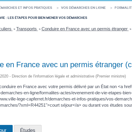
ÉMARCHES ET INFOS PRATIQUES
VOS DÉMARCHES EN LIGNE
FORMALIT
VIE : LES ÉTAPES POUR BIEN MENER VOS DÉMARCHES
culiers
Transports
Conduire en France avec un permis étranger
>
>
>
e en France avec un permis étranger (co
/2020 - Direction de l'information légale et administrative (Premier ministre)
onduire en France avec votre permis délivré par un État non <a href="
s-demarches-en-ligne/formalites-actes/evenement-de-vie-etapes-b
/www.ville-lege-capferret.fr/demarches-et-infos-pratiques/vos-demarc
marches/?xml=R44251">court séjour</a> ou durant vos études sous
our
Études