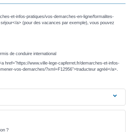
rches-et-infos-pratiques/vos-demarches-en-ligne/formalites-
éjour</a> (pour des vacances par exemple), vous pouvez
rmis de conduire international
a href="https://www.ville-lege-capferret.fr/demarches-et-infos-
en-mener-vos-demarches/?xml=F12956">traducteur agréé</a>.
ion ?