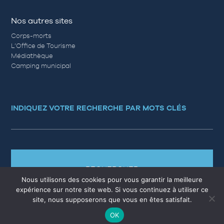
Nos autres sites
Corps-morts
L’Office de Tourisme
Médiathèque
Camping municipal
INDIQUEZ VOTRE RECHERCHE PAR MOTS CLÉS
RECHERCHER
Nous utilisons des cookies pour vous garantir la meilleure
expérience sur notre site web. Si vous continuez à utiliser ce
site, nous supposerons que vous en êtes satisfait.
OK
MARCHÉS PUBLICS
EMPLOI
QUESTIONS RÉPONSES
PLAN DU SITE