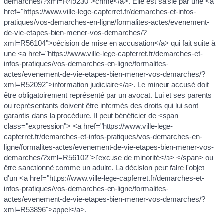
demarches/?xml=R49230">crime</a>. Elle est saisie par une <a
href="https://www.ville-lege-capferret.fr/demarches-et-infos-
pratiques/vos-demarches-en-ligne/formalites-actes/evenement-
de-vie-etapes-bien-mener-vos-demarches/?
xml=R56104">décision de mise en accusation</a> qui fait suite à
une <a href="https://www.ville-lege-capferret.fr/demarches-et-
infos-pratiques/vos-demarches-en-ligne/formalites-
actes/evenement-de-vie-etapes-bien-mener-vos-demarches/?
xml=R52092">information judiciaire</a>. Le mineur accusé doit
être obligatoirement représenté par un avocat. Lui et ses parents
ou représentants doivent être informés des droits qui lui sont
garantis dans la procédure. Il peut bénéficier de <span
class="expression"> <a href="https://www.ville-lege-
capferret.fr/demarches-et-infos-pratiques/vos-demarches-en-
ligne/formalites-actes/evenement-de-vie-etapes-bien-mener-vos-
demarches/?xml=R56102">l'excuse de minorité</a> </span> ou
être sanctionné comme un adulte. La décision peut faire l'objet
d'un <a href="https://www.ville-lege-capferret.fr/demarches-et-
infos-pratiques/vos-demarches-en-ligne/formalites-
actes/evenement-de-vie-etapes-bien-mener-vos-demarches/?
xml=R53896">appel</a>.