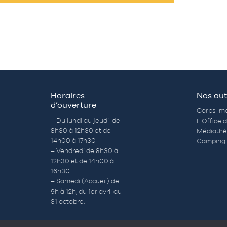
Horaires
Nos aut
d’ouverture
Corps-mo
– Du lundi au jeudi de
L’Office 
8h30 à 12h30 et de
Médiath
14h00 à 17h30
Camping 
– Vendredi de 8h30 à
12h30 et de 14h00 à
16h30
– Samedi (Accueil) de
9h à 12h, du 1er avril au
31 octobre.