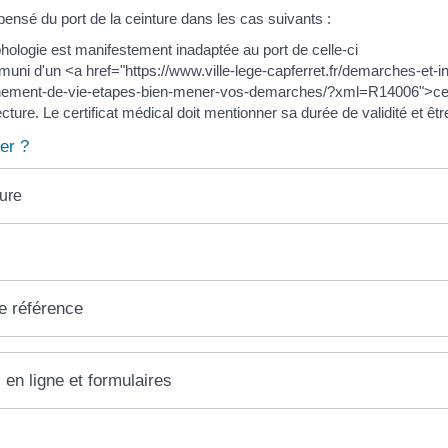
ensé du port de la ceinture dans les cas suivants :
hologie est manifestement inadaptée au port de celle-ci
muni d'un <a href="https://www.ville-lege-capferret.fr/demarches-et-
ement-de-vie-etapes-bien-mener-vos-demarches/?xml=R14006">certif
ecture. Le certificat médical doit mentionner sa durée de validité et êt
er ?
ture
e référence
 en ligne et formulaires