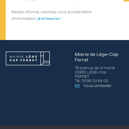
Restez informé, inscrivez-vous à notre lettre
d’information,
je m’inscris !
Mairie de Lège-Cap
Ferret
79 avenue de la Mairie
33950 LÈGE-Cap
FERRET
Tél. 05 56 03 84 00
Nous contacter