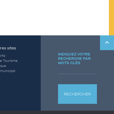
res sites
INDIQUEZ VOTRE
rts
RECHERCHE PAR
de Tourisme
MOTS CLÉS
èque
municipal
RECHERCHER