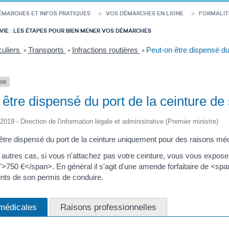
ÉMARCHES ET INFOS PRATIQUES
VOS DÉMARCHES EN LIGNE
FORMALIT
VIE : LES ÉTAPES POUR BIEN MENER VOS DÉMARCHES
culiers
Transports
Infractions routières
Peut-on être dispensé du 
>
>
>
nse
être dispensé du port de la ceinture de 
/2019 - Direction de l'information légale et administrative (Premier ministre)
tre dispensé du port de la ceinture uniquement pour des raisons méd
 autres cas, si vous n'attachez pas votre ceinture, vous vous expos
">750 €</span>. En général il s'agit d'une amende forfaitaire de <sp
oints de son permis de conduire.
médicales
Raisons professionnelles