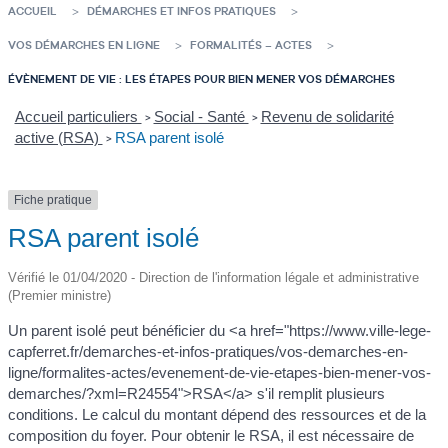
ACCUEIL
DÉMARCHES ET INFOS PRATIQUES
VOS DÉMARCHES EN LIGNE
FORMALITÉS – ACTES
ÉVÈNEMENT DE VIE : LES ÉTAPES POUR BIEN MENER VOS DÉMARCHES
Accueil particuliers
Social - Santé
Revenu de solidarité
>
>
active (RSA)
RSA parent isolé
>
Fiche pratique
RSA parent isolé
Vérifié le 01/04/2020 - Direction de l'information légale et administrative
(Premier ministre)
Un parent isolé peut bénéficier du <a href="https://www.ville-lege-
capferret.fr/demarches-et-infos-pratiques/vos-demarches-en-
ligne/formalites-actes/evenement-de-vie-etapes-bien-mener-vos-
demarches/?xml=R24554">RSA</a> s'il remplit plusieurs
conditions. Le calcul du montant dépend des ressources et de la
composition du foyer. Pour obtenir le RSA, il est nécessaire de