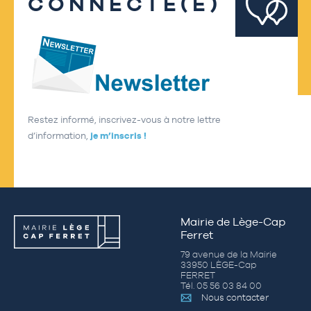
CONNECTÉ(E)
Restez informé, inscrivez-vous à notre lettre
d’information,
je m’inscris !
Mairie de Lège-Cap
Ferret
79 avenue de la Mairie
33950 LÈGE-Cap
FERRET
Tél. 05 56 03 84 00
Nous contacter