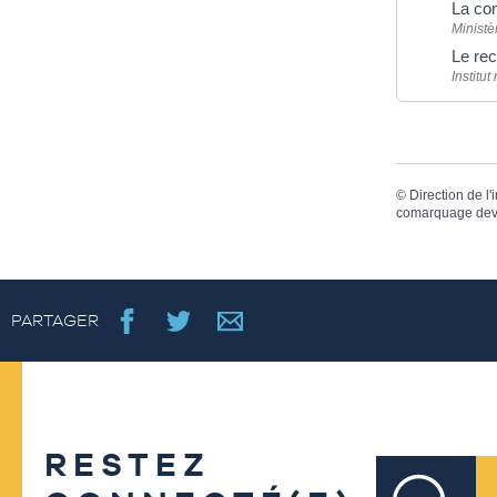
La con
Ministè
Le re
Institu
©
Direction de l'
comarquage dev
PARTAGER
RESTEZ