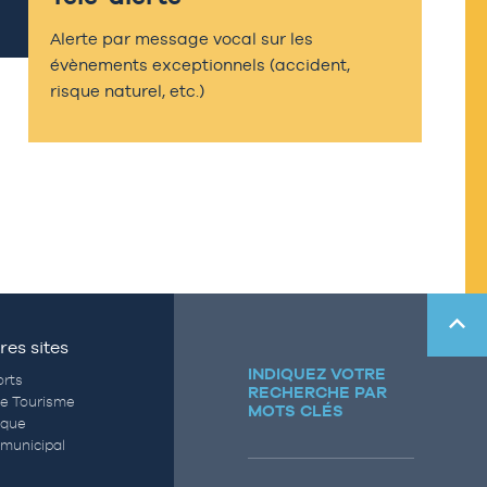
Alerte par message vocal sur les
évènements exceptionnels (accident,
risque naturel, etc.)
res sites
INDIQUEZ VOTRE
rts
RECHERCHE PAR
de Tourisme
MOTS CLÉS
èque
municipal