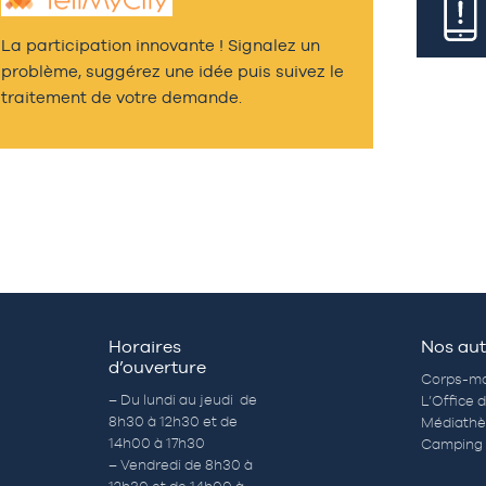
La participation innovante ! Signalez un
problème, suggérez une idée puis suivez le
traitement de votre demande.
Horaires
Nos aut
d’ouverture
Corps-mo
– Du lundi au jeudi de
L’Office 
8h30 à 12h30 et de
Médiath
14h00 à 17h30
Camping 
– Vendredi de 8h30 à