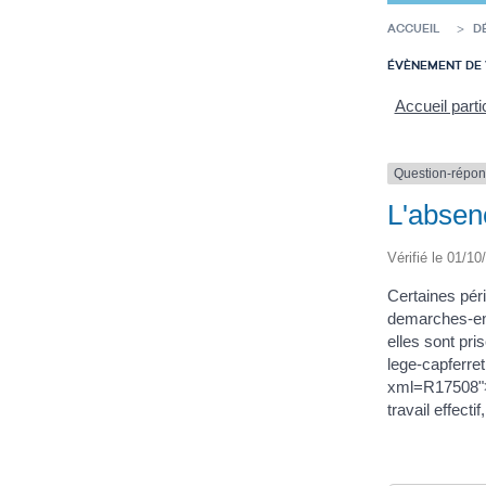
ACCUEIL
D
ÉVÈNEMENT DE 
Accueil parti
Question-répo
L'absenc
Vérifié le 01/10
Certaines pér
demarches-en-
elles sont pri
lege-capferre
xml=R17508">jo
travail effect