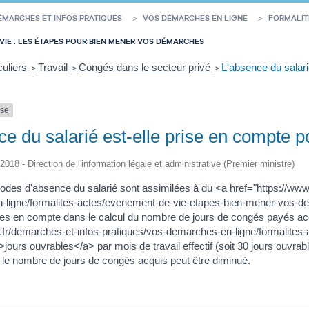
ÉMARCHES ET INFOS PRATIQUES
VOS DÉMARCHES EN LIGNE
FORMALIT
VIE : LES ÉTAPES POUR BIEN MENER VOS DÉMARCHES
culiers
Travail
Congés dans le secteur privé
L'absence du salari
>
>
>
nse
e du salarié est-elle prise en compte p
/2018 - Direction de l'information légale et administrative (Premier ministre)
iodes d'absence du salarié sont assimilées à du <a href="https://www.
ligne/formalites-actes/evenement-de-vie-etapes-bien-mener-vos-de
ses en compte dans le calcul du nombre de jours de congés payés acqui
t.fr/demarches-et-infos-pratiques/vos-demarches-en-ligne/formalit
urs ouvrables</a> par mois de travail effectif (soit 30 jours ouvrabl
if, le nombre de jours de congés acquis peut être diminué.