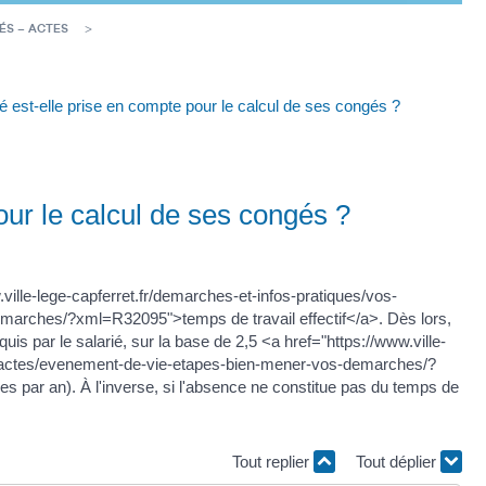
ÉS – ACTES
é est-elle prise en compte pour le calcul de ses congés ?
our le calcul de ses congés ?
ville-lege-capferret.fr/demarches-et-infos-pratiques/vos-
marches/?xml=R32095">temps de travail effectif</a>. Dès lors,
s par le salarié, sur la base de 2,5 <a href="https://www.ville-
es-actes/evenement-de-vie-etapes-bien-mener-vos-demarches/?
es par an). À l'inverse, si l'absence ne constitue pas du temps de
Tout replier
Tout déplier