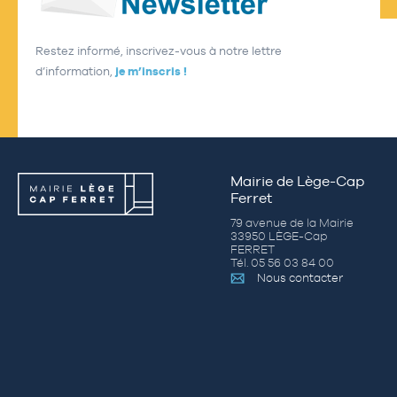
Restez informé, inscrivez-vous à notre lettre
d’information,
je m’inscris !
Mairie de Lège-Cap
Ferret
79 avenue de la Mairie
33950 LÈGE-Cap
FERRET
Tél. 05 56 03 84 00
Nous contacter