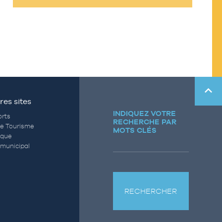
res sites
INDIQUEZ VOTRE
rts
RECHERCHE PAR
de Tourisme
MOTS CLÉS
èque
municipal
RECHERCHER