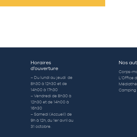
Horaires
Nos aut
d’ouverture
Corps-mo
– Du lundi au jeudi de
L’Office 
8h30 à 12h30 et de
Médiath
14h00 à 17h30
Camping 
– Vendredi de 8h30 à
12h30 et de 14h00 à
16h30
– Samedi (Accueil) de
9h à 12h, du 1er avril au
31 octobre.