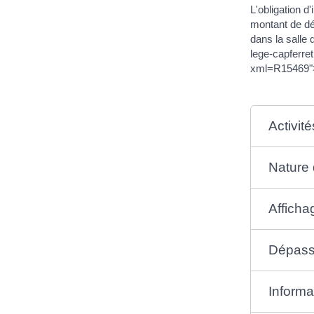
L'obligation d
montant de dé
dans la salle d
lege-capferre
xml=R15469">
Activit
Nature 
Afficha
Dépass
Informa