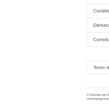
Conditi
Démar
Conséqu
Textes d
©
Direction de l'
comarquage dev