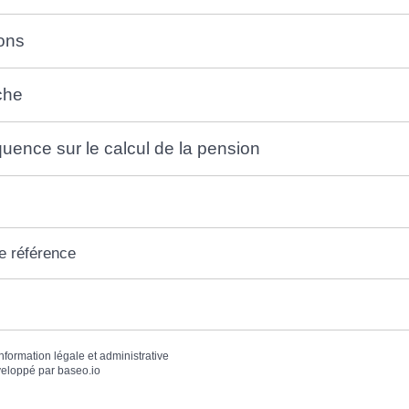
ons
che
ence sur le calcul de la pension
e référence
information légale et administrative
eloppé par
baseo.io