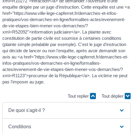
xml=R10272">infraction</a> de demander l'ouverture d'une
enquête dirigée par un juge d'instruction. Cette enquête est une <a
href="https://www.ville-lege-capferret.fr/demarches-et-infos-
pratiques/vos-demarches-en-ligne/formalites-actes/evenement-
de-vie-etapes-bien-mener-vos-demarches/?
xml=R52092">information judiciaire</a>. La plainte avec
constitution de partie civile est soumise à certaines conditions
(plainte simple préalable par exemple). C'est le juge d'instruction
qui décide de lancer ou non l'enquête, après avoir demandé son
avis au <a href="https://www.ville-lege-capferret.fr/demarches-et-
infos-pratiques/vos-demarches-en-ligne/formalites-
actes/evenement-de-vie-etapes-bien-mener-vos-demarches/?
xml=R1123">procureur de la République</a>. La victime ne peut
pas l'imposer au juge.
Tout replier
Tout déplier
De quoi s'agit-il ?
Conditions