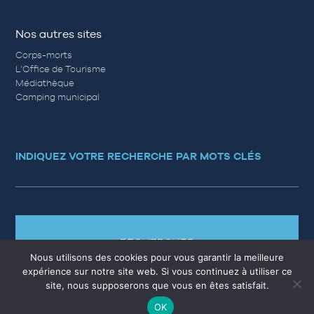
Nos autres sites
Corps-morts
L’Office de Tourisme
Médiathèque
Camping municipal
INDIQUEZ VOTRE RECHERCHE PAR MOTS CLÉS
RECHERCHER
Nous utilisons des cookies pour vous garantir la meilleure
expérience sur notre site web. Si vous continuez à utiliser ce
site, nous supposerons que vous en êtes satisfait.
OK
MARCHÉS PUBLICS
EMPLOI
QUESTIONS RÉPONSES
PLAN DU SITE