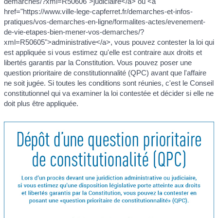
demarches/?xml=R50606">judiciaire</a> ou <a
href="https://www.ville-lege-capferret.fr/demarches-et-infos-
pratiques/vos-demarches-en-ligne/formalites-actes/evenement-
de-vie-etapes-bien-mener-vos-demarches/?
xml=R50605">administrative</a>, vous pouvez contester la loi qui
est appliquée si vous estimez qu'elle est contraire aux droits et
libertés garantis par la Constitution. Vous pouvez poser une
question prioritaire de constitutionnalité (QPC) avant que l'affaire
ne soit jugée. Si toutes les conditions sont réunies, c'est le Conseil
constitutionnel qui va examiner la loi contestée et décider si elle ne
doit plus être appliquée.