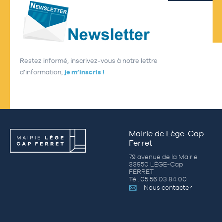
Restez informé, inscrivez-vous à notre lettre
d’information,
je m’inscris !
Mairie de Lège-Cap
Ferret
79 avenue de la Mairie
33950 LÈGE-Cap
FERRET
Tél. 05 56 03 84 00
Nous contacter