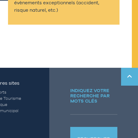
évènements exceptionnels (accident,
risque naturel, etc.)
res sites
INDIQUEZ VOTRE
rts
RECHERCHE PAR
de Tourisme
MOTS CLÉS
èque
municipal