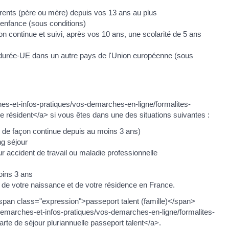
ents (père ou mère) depuis vos 13 ans au plus
l'enfance (sous conditions)
 continue et suivi, après vos 10 ans, une scolarité de 5 ans
durée-UE dans un autre pays de l'Union européenne (sous
ches-et-infos-pratiques/vos-demarches-en-ligne/formalites-
ésident</a> si vous êtes dans une des situations suivantes :
e de façon continue depuis au moins 3 ans)
ng séjour
ur accident de travail ou maladie professionnelle
oins 3 ans
on de votre naissance et de votre résidence en France.
span class="expression">passeport talent (famille)</span>
/demarches-et-infos-pratiques/vos-demarches-en-ligne/formalites-
 de séjour pluriannuelle passeport talent</a>.