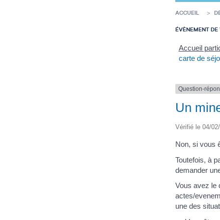
ACCUEIL
D
ÉVÈNEMENT DE 
Accueil parti
carte de séj
Question-répo
Un mineu
Vérifié le 04/02
Non, si vous ê
Toutefois, à p
demander une 
Vous avez le d
actes/eveneme
une des situat