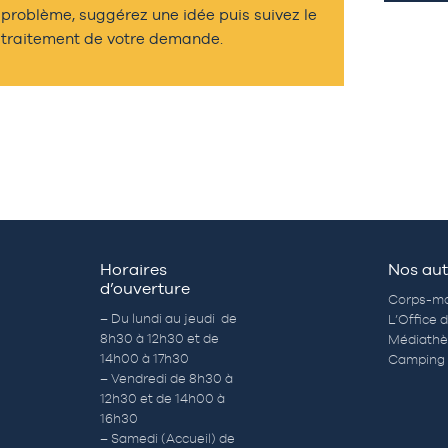
problème, suggérez une idée puis suivez le
traitement de votre demande.
Horaires
Nos aut
d’ouverture
Corps-mo
– Du lundi au jeudi de
L’Office 
8h30 à 12h30 et de
Médiath
14h00 à 17h30
Camping 
– Vendredi de 8h30 à
12h30 et de 14h00 à
16h30
– Samedi (Accueil) de