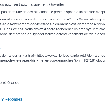
us autorisent automatiquement à travailler.
 pas dans une de ces situations, le préfet dispose d'un pouvoir d'app
alement le cas si vous demandez une <a href="https://www.ville-lege
tes-actes/evenement-de-vie-etapes-bien-mener-vos-demarches/?xml=F1
>. Dans ce cas, vous devez d'abord rechercher un employeur et avoir 
ues/vos-demarches-en-ligne/formalites-actes/evenement-de-vie-eta
r
 demander un <a href="https://www.ville-lege-capferret.fr/demarches
ment-de-vie-etapes-bien-mener-vos-demarches/?xml=F2718">docume
e référence
 ? Réponses !