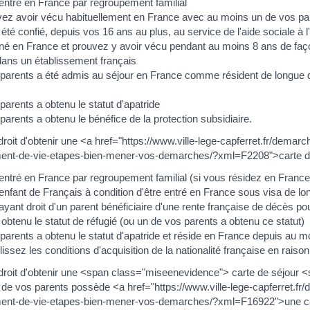
entré en France par regroupement familial
ez avoir vécu habituellement en France avec au moins un de vos par
té confié, depuis vos 16 ans au plus, au service de l'aide sociale à 
né en France et prouvez y avoir vécu pendant au moins 8 ans de façon
ns un établissement français
parents a été admis au séjour en France comme résident de longue 
arents a obtenu le statut d'apatride
arents a obtenu le bénéfice de la protection subsidiaire.
roit d'obtenir une <a href="https://www.ville-lege-capferret.fr/demar
nt-de-vie-etapes-bien-mener-vos-demarches/?xml=F2208">carte de r
entré en France par regroupement familial (si vous résidez en Franc
enfant de Français à condition d'être entré en France sous visa de lo
yant droit d'un parent bénéficiaire d'une rente française de décès po
obtenu le statut de réfugié (ou un de vos parents a obtenu ce statut)
parents a obtenu le statut d'apatride et réside en France depuis au m
ssez les conditions d'acquisition de la nationalité française en rais
droit d'obtenir une <span class="miseenevidence"> carte de séjour <
 de vos parents possède <a href="https://www.ville-lege-capferret.fr
nt-de-vie-etapes-bien-mener-vos-demarches/?xml=F16922">une carte