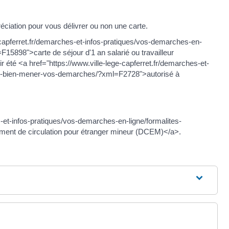
réciation pour vous délivrer ou non une carte.
-capferret.fr/demarches-et-infos-pratiques/vos-demarches-en-
5898">carte de séjour d'1 an salarié ou travailleur
été <a href="https://www.ville-lege-capferret.fr/demarches-et-
pes-bien-mener-vos-demarches/?xml=F2728">autorisé à
-et-infos-pratiques/vos-demarches-en-ligne/formalites-
nt de circulation pour étranger mineur (DCEM)</a>.