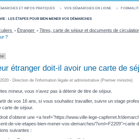
ÉMARCHES ET INFOS PRATIQUES
VOS DÉMARCHES EN LIGNE
FORMALIT
VIE : LES ÉTAPES POUR BIEN MENER VOS DÉMARCHES
culiers
Étranger
Titres, carte de séjour et documents de circulati
>
>
our ?
nse
r étranger doit-il avoir une carte de sé
/2020 - Direction de l'information légale et administrative (Premier ministre)
tes mineur, vous n'avez pas à détenir de titre de séjour.
artir de vos 16 ans, si vous souhaitez travailler, suivre un stage pro
carte de séjour.
roit d'obtenir une <a href="https://www.ville-lege-capferret.fr/demar
nt-de-vie-etapes-bien-mener-vos-demarches/?xml=F2209">carte de sé
ions suivantes :