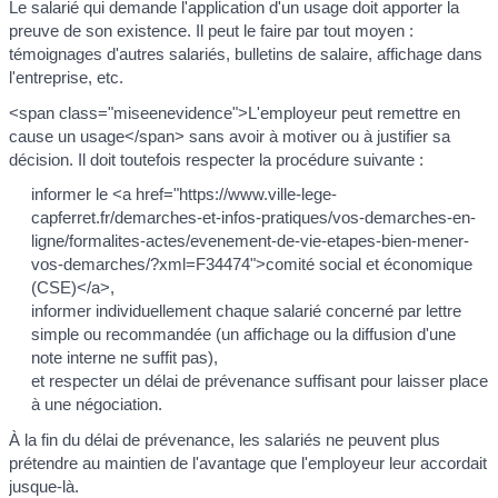
Le salarié qui demande l'application d'un usage doit apporter la
preuve de son existence. Il peut le faire par tout moyen :
témoignages d'autres salariés, bulletins de salaire, affichage dans
l'entreprise, etc.
<span class="miseenevidence">L'employeur peut remettre en
cause un usage</span> sans avoir à motiver ou à justifier sa
décision. Il doit toutefois respecter la procédure suivante :
informer le <a href="https://www.ville-lege-
capferret.fr/demarches-et-infos-pratiques/vos-demarches-en-
ligne/formalites-actes/evenement-de-vie-etapes-bien-mener-
vos-demarches/?xml=F34474">comité social et économique
(CSE)</a>,
informer individuellement chaque salarié concerné par lettre
simple ou recommandée (un affichage ou la diffusion d'une
note interne ne suffit pas),
et respecter un délai de prévenance suffisant pour laisser place
à une négociation.
À la fin du délai de prévenance, les salariés ne peuvent plus
prétendre au maintien de l'avantage que l'employeur leur accordait
jusque-là.