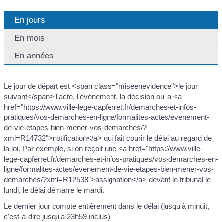
En jours
En mois
En années
Le jour de départ est <span class="miseenevidence">le jour
suivant</span> l'acte, l'événement, la décision ou la <a
href="https://www.ville-lege-capferret.fr/demarches-et-infos-
pratiques/vos-demarches-en-ligne/formalites-actes/evenement-
de-vie-etapes-bien-mener-vos-demarches/?
xml=R14732">notification</a> qui fait courir le délai au regard de
la loi. Par exemple, si on reçoit une <a href="https://www.ville-
lege-capferret.fr/demarches-et-infos-pratiques/vos-demarches-en-
ligne/formalites-actes/evenement-de-vie-etapes-bien-mener-vos-
demarches/?xml=R12538">assignation</a> devant le tribunal le
lundi, le délai démarre le mardi.
Le dernier jour compte entièrement dans le délai (jusqu'à minuit,
c'est-à-dire jusqu'à 23h59 inclus).