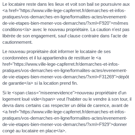
Le locataire reste dans les lieux et voit son bail se poursuivre aux
<a href="https://www.ville-lege-capferret.fr/demarches-et-infos-
pratiques/vos-demarches-en-ligne/formalites-actes/evenement-
de-vie-etapes-bien-mener-vos-demarches/?xml=F920">mêmes
conditions</a> avec le nouveau propriétaire. La caution n'est pas
libérée de son engagement, sauf clause contraire dans l'acte de
cautionnement.
Le nouveau propriétaire doit informer le locataire de ses
coordonnées et il lui appartiendra de restituer le <a
href="https://www.ville-lege-capferret.fr/demarches-et-infos-
pratiques/vos-demarches-en-ligne/formalites-actes/evenement-
de-vie-etapes-bien-mener-vos-demarches/?xml=F31269">dépôt
de garantie</a> si la location prend fin.
Si le <span class="miseenevidence">nouveau propriétaire d'un
logement loué vide</span> veut l'habiter ou le vendre à son tour, il
devra dans certains cas respecter un délai de carence, avant de
<a href="https://www.ville-lege-capferret.fr/demarches-et-infos-
pratiques/vos-demarches-en-ligne/formalites-actes/evenement-
de-vie-etapes-bien-mener-vos-demarches/?xml=F929">donner
congé au locataire en place</a>.