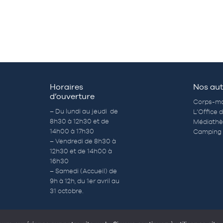
Horaires
Nos aut
d’ouverture
Corps-mo
– Du lundi au jeudi de
L’Office 
8h30 à 12h30 et de
Médiath
14h00 à 17h30
Camping 
– Vendredi de 8h30 à
12h30 et de 14h00 à
16h30
– Samedi (Accueil) de
9h à 12h, du 1er avril au
31 octobre.