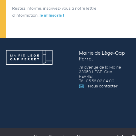
Restez informé, inscrivez-vous à notre lettre
d’information,
je m’inscris !
Mairie de Lège-Cap
Ferret
79 avenue de la Mairie
33950 LÈGE-Cap
FERRET
Tél. 05 56 03 84 00
Nous contacter