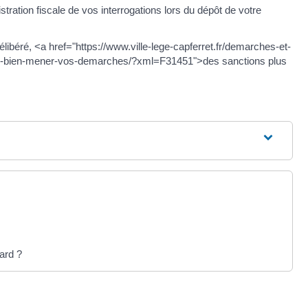
istration fiscale de vos interrogations lors du dépôt de votre
béré, <a href="https://www.ville-lege-capferret.fr/demarches-et-
pes-bien-mener-vos-demarches/?xml=F31451">des sanctions plus
ard ?