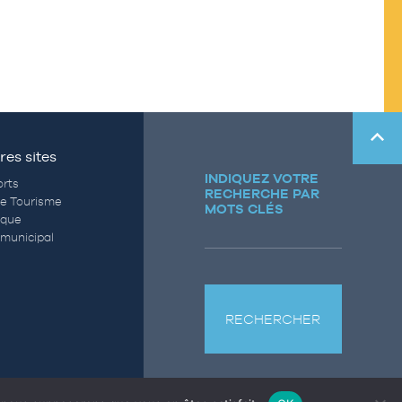
res sites
INDIQUEZ VOTRE
rts
RECHERCHE PAR
de Tourisme
MOTS CLÉS
èque
municipal
RECHERCHER