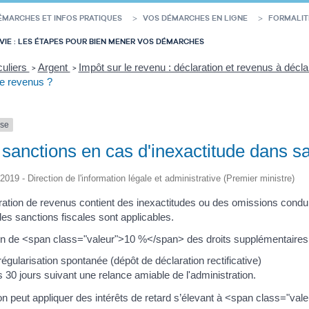
ÉMARCHES ET INFOS PRATIQUES
VOS DÉMARCHES EN LIGNE
FORMALIT
VIE : LES ÉTAPES POUR BIEN MENER VOS DÉMARCHES
culiers
Argent
Impôt sur le revenu : déclaration et revenus à décl
>
>
de revenus ?
nse
 sanctions en cas d'inexactitude dans s
/2019 - Direction de l'information légale et administrative (Premier ministre)
aration de revenus contient des inexactitudes ou des omissions condu
des sanctions fiscales sont applicables.
n de <span class="valeur">10 %</span> des droits supplémentaires 
égularisation spontanée (dépôt de déclaration rectificative)
 30 jours suivant une relance amiable de l'administration.
ion peut appliquer des intérêts de retard s’élevant à <span class="va