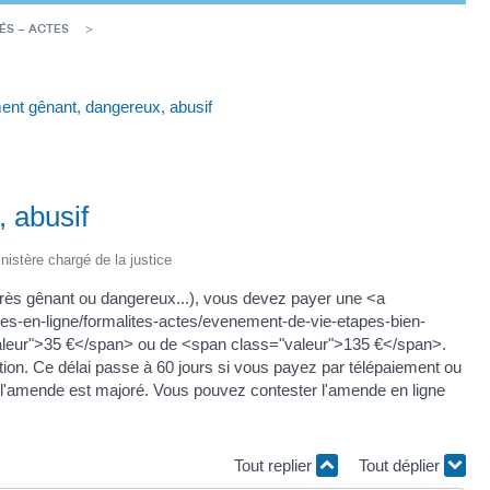
ÉS – ACTES
nt gênant, dangereux, abusif
 abusif
inistère chargé de la justice
, très gênant ou dangereux...), vous devez payer une <a
hes-en-ligne/formalites-actes/evenement-de-vie-etapes-bien-
eur">35 €</span> ou de <span class="valeur">135 €</span>.
tion. Ce délai passe à 60 jours si vous payez par télépaiement ou
e l'amende est majoré. Vous pouvez contester l'amende en ligne
Tout replier
Tout déplier