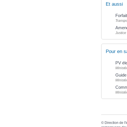
Et aussi
Forfai
Transpo
Amen
Justice
Pour en s
PV él
Ministè
Guide 
Ministè
Comme
Ministè
©
Direction de l'