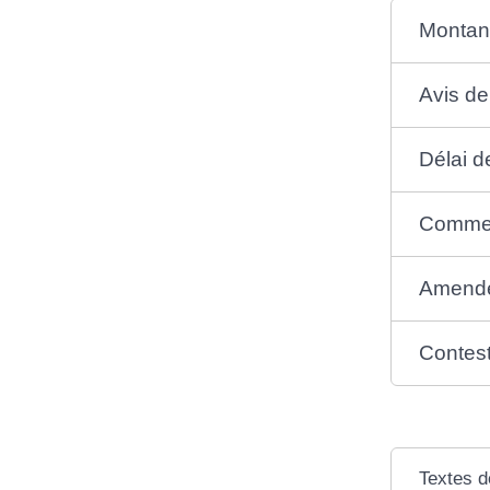
Montan
Avis de
Délai d
Commen
Amende 
Contest
Textes d