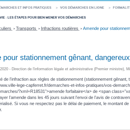
ÉMARCHES ET INFOS PRATIQUES
VOS DÉMARCHES EN LIGNE
FORMALIT
VIE : LES ÉTAPES POUR BIEN MENER VOS DÉMARCHES
culiers
Transports
Infractions routières
Amende pour stationneme
>
>
>
pour stationnement gênant, dangereux,
/2020 - Direction de l'information légale et administrative (Premier ministre), M
ité de l'infraction aux règles de stationnement (stationnement gênant
/www.ville-lege-capferret.fr/demarches-et-infos-pratiques/vos-demarc
marches/?xml=R18531">amende forfaitaire</a> de <span class="val
yer l'amende dans les 45 jours suivant l'envoi de l'avis de contraven
rialisé. Si vous ne respectez pas le délai de paiement, le montant d
r.