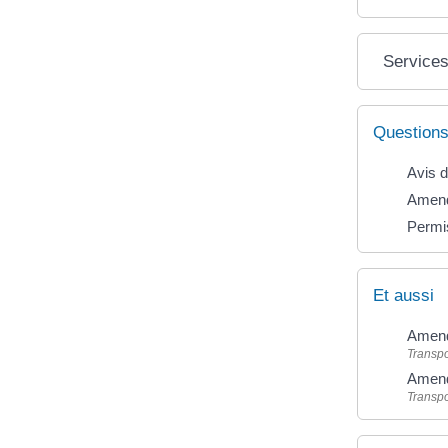
Services
Questions
Avis d
Amend
Permis
Et aussi
Amend
Transpo
Amende
Transpo