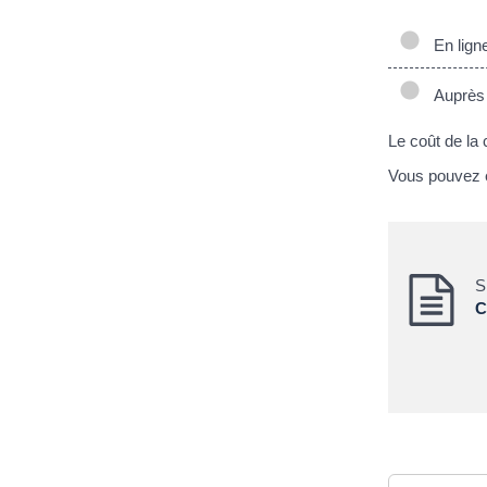
En lign
Auprès d
Le coût de la 
Vous pouvez év
S
C