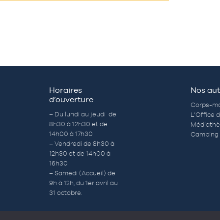
Horaires
Nos aut
d’ouverture
Corps-mo
– Du lundi au jeudi de
L’Office 
8h30 à 12h30 et de
Médiath
14h00 à 17h30
Camping 
– Vendredi de 8h30 à
12h30 et de 14h00 à
16h30
– Samedi (Accueil) de
9h à 12h, du 1er avril au
31 octobre.