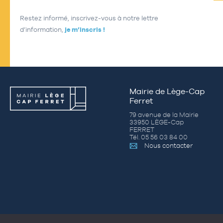
Restez informé, inscrivez-vous à notre lettre
d’information,
je m’inscris !
Mairie de Lège-Cap
Ferret
79 avenue de la Mairie
33950 LÈGE-Cap
FERRET
Tél. 05 56 03 84 00
Nous contacter