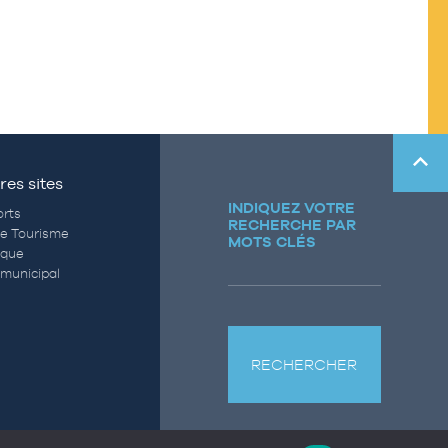
res sites
INDIQUEZ VOTRE
rts
RECHERCHE PAR
de Tourisme
MOTS CLÉS
èque
municipal
RECHERCHER