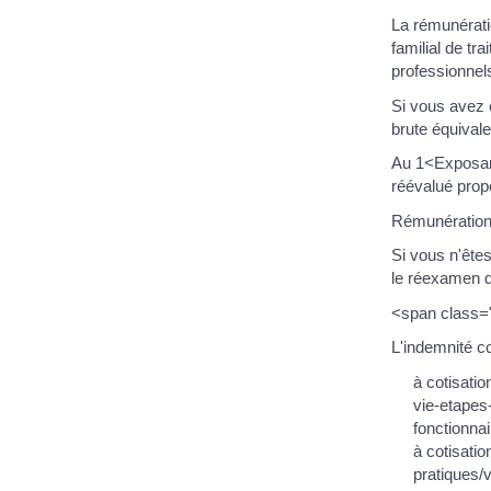
La rémunérati
familial de tr
professionnel
Si vous avez 
brute équival
Au 1<Exposant
réévalué propo
Rémunération 
Si vous n'ête
le réexamen d
<span class=
L'indemnité c
à cotisati
vie-etapes
fonctionnai
à cotisatio
pratiques/