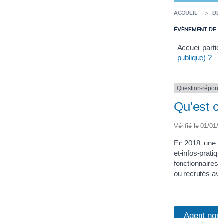
ACCUEIL
D
ÉVÈNEMENT DE 
Accueil parti
publique) ?
Question-répo
Qu'est 
Vérifié le 01/01
En 2018, une 
et-infos-pra
fonctionnaire
ou recrutés av
Agent no