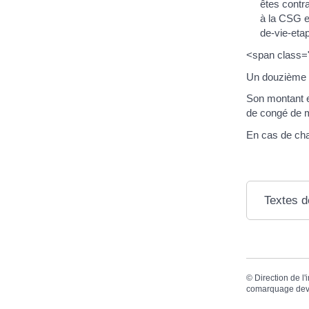
êtes contr
à la CSG e
de-vie-et
<span class=
Un douzième du
Son montant e
de congé de m
En cas de cha
Textes d
©
Direction de l'
comarquage dev