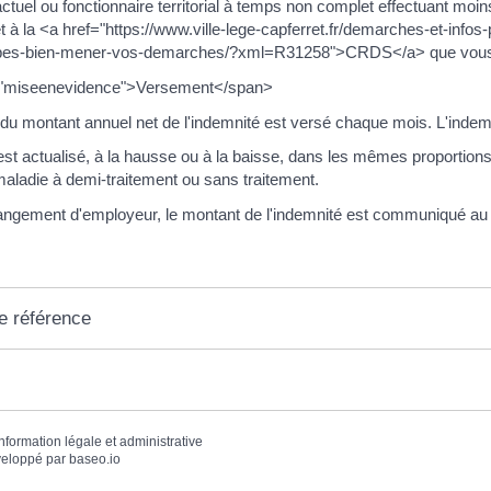
actuel ou fonctionnaire territorial à temps non complet effectuant mo
t à la <a href="https://www.ville-lege-capferret.fr/demarches-et-inf
apes-bien-mener-vos-demarches/?xml=R31258">CRDS</a> que vous so
"miseenevidence">Versement</span>
 montant annuel net de l'indemnité est versé chaque mois. L'indemnité 
st actualisé, à la hausse ou à la baisse, dans les mêmes proportions 
aladie à demi-traitement ou sans traitement.
ngement d'employeur, le montant de l'indemnité est communiqué au
e référence
information légale et administrative
eloppé par
baseo.io