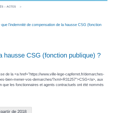
ÉS – ACTES
 que l'indemnité de compensation de la hausse CSG (fonction
la hausse CSG (fonction publique) ?
e de la <a href="https://www.ville-lege-capferret.fr/demarches-
-etapes-bien-mener-vos-demarches/?xml=R31257">CSG</a>, aux
on que les fonctionnaires et agents contractuels ont été nommés
partir de 2018