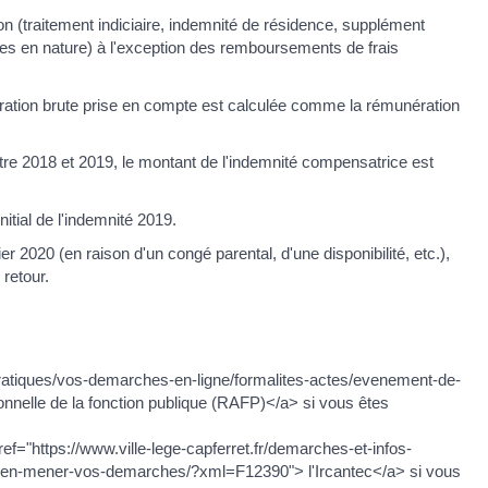
 (traitement indiciaire, indemnité de résidence, supplément
tages en nature) à l'exception des remboursements de frais
ration brute prise en compte est calculée comme la rémunération
re 2018 et 2019, le montant de l'indemnité compensatrice est
tial de l'indemnité 2019.
020 (en raison d'un congé parental, d'une disponibilité, etc.),
retour.
s-pratiques/vos-demarches-en-ligne/formalites-actes/evenement-de-
nelle de la fonction publique (RAFP)</a> si vous êtes
href="https://www.ville-lege-capferret.fr/demarches-et-infos-
bien-mener-vos-demarches/?xml=F12390"> l'Ircantec</a> si vous