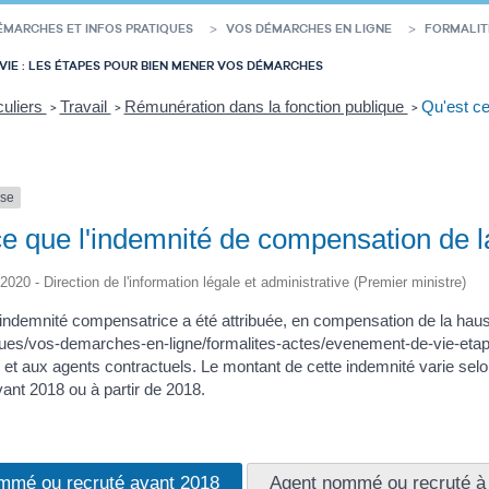
ÉMARCHES ET INFOS PRATIQUES
VOS DÉMARCHES EN LIGNE
FORMALIT
VIE : LES ÉTAPES POUR BIEN MENER VOS DÉMARCHES
culiers
Travail
Rémunération dans la fonction publique
Qu'est ce
>
>
>
nse
ce que l'indemnité de compensation de 
/2020 - Direction de l'information légale et administrative (Premier ministre)
indemnité compensatrice a été attribuée, en compensation de la hauss
tiques/vos-demarches-en-ligne/formalites-actes/evenement-de-vie
s et aux agents contractuels. Le montant de cette indemnité varie sel
ant 2018 ou à partir de 2018.
mmé ou recruté avant 2018
Agent nommé ou recruté à 