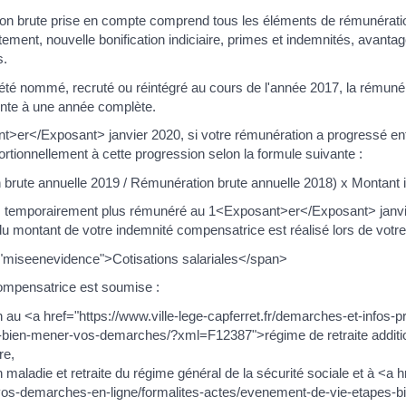
on brute prise en compte comprend tous les éléments de rémunération
aitement, nouvelle bonification indiciaire, primes et indemnités, avan
s.
été nommé, recruté ou réintégré au cours de l'année 2017, la rémuné
ente à une année complète.
>er</Exposant> janvier 2020, si votre rémunération a progressé ent
rtionnellement à cette progression selon la formule suivante :
brute annuelle 2019 / Rémunération brute annuelle 2018) x Montant ini
s temporairement plus rémunéré au 1<Exposant>er</Exposant> janvier 2
u montant de votre indemnité compensatrice est réalisé lors de votre 
"miseenevidence">Cotisations salariales</span>
ompensatrice est soumise :
on au <a href="https://www.ville-lege-capferret.fr/demarches-et-info
-bien-mener-vos-demarches/?xml=F12387">régime de retraite addition
re,
n maladie et retraite du régime général de la sécurité sociale et à <a 
vos-demarches-en-ligne/formalites-actes/evenement-de-vie-etapes-