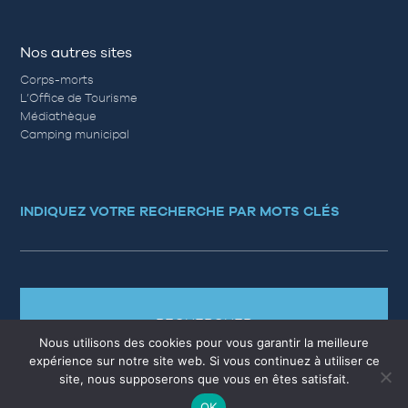
Nos autres sites
Corps-morts
L’Office de Tourisme
Médiathèque
Camping municipal
INDIQUEZ VOTRE RECHERCHE PAR MOTS CLÉS
RECHERCHER
Nous utilisons des cookies pour vous garantir la meilleure
expérience sur notre site web. Si vous continuez à utiliser ce
site, nous supposerons que vous en êtes satisfait.
OK
MARCHÉS PUBLICS
EMPLOI
QUESTIONS RÉPONSES
PLAN DU SITE