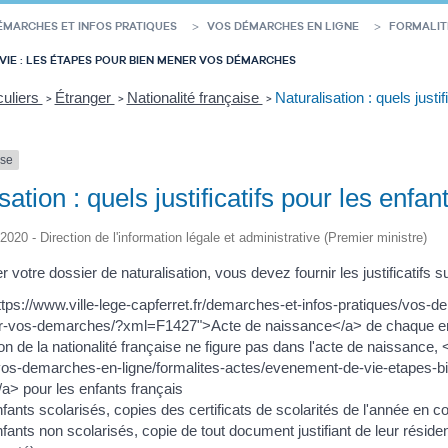
ÉMARCHES ET INFOS PRATIQUES
VOS DÉMARCHES EN LIGNE
FORMALIT
VIE : LES ÉTAPES POUR BIEN MENER VOS DÉMARCHES
culiers
Étranger
Nationalité française
Naturalisation : quels justi
>
>
>
nse
sation : quels justificatifs pour les enfa
/2020 - Direction de l'information légale et administrative (Premier ministre)
r votre dossier de naturalisation, vous devez fournir les justificatifs
ttps://www.ville-lege-capferret.fr/demarches-et-infos-pratiques/vos-
-vos-demarches/?xml=F1427">Acte de naissance</a> de chaque enfan
on de la nationalité française ne figure pas dans l'acte de naissance, 
vos-demarches-en-ligne/formalites-actes/evenement-de-vie-etapes-b
/a> pour les enfants français
fants scolarisés, copies des certificats de scolarités de l'année en c
nfants non scolarisés, copie de tout document justifiant de leur rési