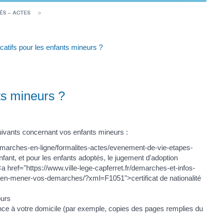
ÉS – ACTES
ficatifs pour les enfants mineurs ?
nts mineurs ?
 suivants concernant vos enfants mineurs :
demarches-en-ligne/formalites-actes/evenement-de-vie-etapes-
t, et pour les enfants adoptés, le jugement d'adoption
<a href="https://www.ville-lege-capferret.fr/demarches-et-infos-
ien-mener-vos-demarches/?xml=F1051">certificat de nationalité
ours
dence à votre domicile (par exemple, copies des pages remplies du