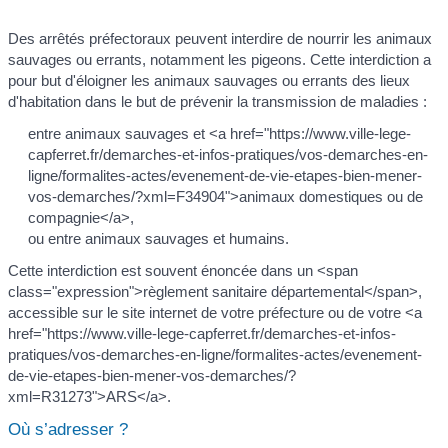
Des arrêtés préfectoraux peuvent interdire de nourrir les animaux
sauvages ou errants, notamment les pigeons. Cette interdiction a
pour but d'éloigner les animaux sauvages ou errants des lieux
d'habitation dans le but de prévenir la transmission de maladies :
entre animaux sauvages et <a href="https://www.ville-lege-
capferret.fr/demarches-et-infos-pratiques/vos-demarches-en-
ligne/formalites-actes/evenement-de-vie-etapes-bien-mener-
vos-demarches/?xml=F34904">animaux domestiques ou de
compagnie</a>,
ou entre animaux sauvages et humains.
Cette interdiction est souvent énoncée dans un <span
class="expression">règlement sanitaire départemental</span>,
accessible sur le site internet de votre préfecture ou de votre <a
href="https://www.ville-lege-capferret.fr/demarches-et-infos-
pratiques/vos-demarches-en-ligne/formalites-actes/evenement-
de-vie-etapes-bien-mener-vos-demarches/?
xml=R31273">ARS</a>.
Où s’adresser ?